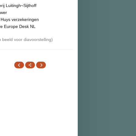
rij Luitingh~Sijthoff
wer
Huys verzekeringen
ve Europe Desk NL
p beeld voor diavoorstelling
)