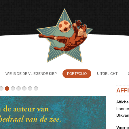
WIE IS DE DE VLIEGENDE KIEP
PORTFOLIO
UITGELICHT
AFF
Affiche
banner
Blikva
Voor o