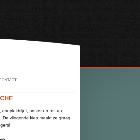
CONTACT
ICHE
, aanplakbiljet, poster en roll-up
: De vliegende kiep maakt ze graag.
ngers!
.a.