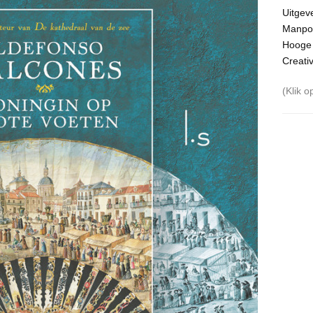
Uitgeve
Manpo
Hooge 
Creati
(
Klik o