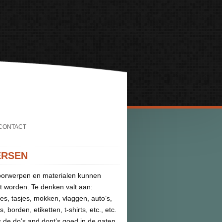
CONTACT
ERSEN
oorwerpen en materialen kunnen
t worden. Te denken valt aan:
tjes, tasjes, mokken, vlaggen, auto’s,
s, borden, etiketten, t-shirts, etc., etc.
s de do’s and dont’s goed in de gaten