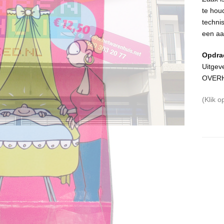
te hou
techni
een aa
Opdra
Uitgeve
OVER
(Klik o