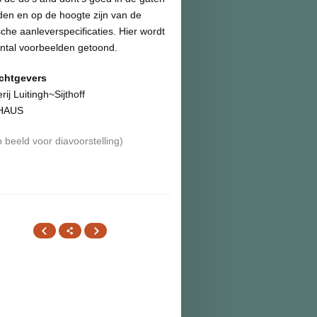
den en op de hoogte zijn van de
sche aanleverspecificaties. Hier wordt
ntal voorbeelden getoond.
chtgevers
rij Luitingh~Sijthoff
HAUS
p beeld voor diavoorstelling)