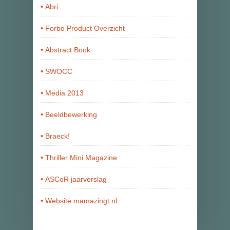
Abri
Forbo Product Overzicht
Abstract Book
SWOCC
Media 2013
Beeldbewerking
Braeck!
Thriller Mini Magazine
ASCoR jaarverslag
Website mamazingt.nl